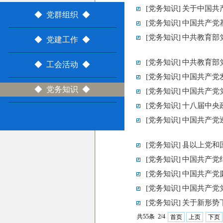
[党务知识]
关于中国共产
◆ 党群组织 ◆
[党务知识]
中国共产党基
[党务知识]
中共教育部党
◆ 党建工作 ◆
[党务知识]
中共教育部
◆ 工会活动 ◆
[党务知识]
中国共产党发
◆ 党务知识 ◆
[党务知识]
中国共产党党
[党务知识]
十八届中央政
[党务知识]
中国共产党巡
[党务知识]
县以上党和
[党务知识]
中国共产党纪
[党务知识]
中国共产党廉
[党务知识]
中国共产党党
[党务知识]
关于新形势下
共55条 2/4
首页
上页
下页