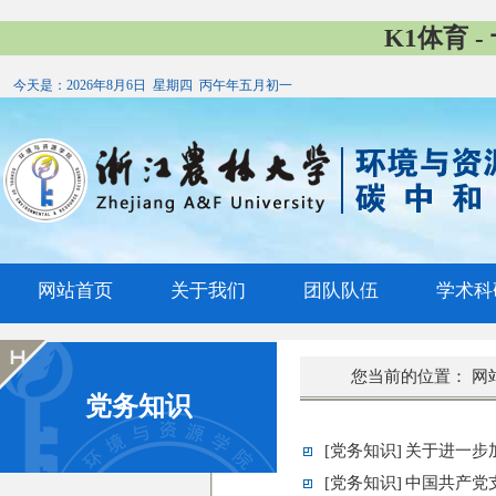
K1体育 
今天是：
2026年8月6日 星期四 丙午年五月初一
网站首页
关于我们
团队队伍
学术科
您当前的位置：
网
党务知识
[党务知识]
关于进一步加
[党务知识]
中国共产党支