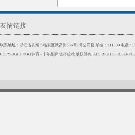
友情链接
联系地址：浙江省杭州市临安区武肃街666号7号公司楼 邮编：311300 电话：0571-63740
COPYRIGHT © K1体育 - 十年品牌 值得信赖 版权所有, ALL RIGHTS RESERVED