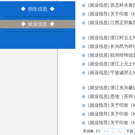
[就业信息]
宜态科水务
◆ 招生信息 ◆
[就业指导]
关于印发《K
[就业信息]
江西正邦集
◆ 就业信息 ◆
[就业信息]
浙江时云土
[就业信息]
长兴昂为环
[就业信息]
杭州经纬信
[就业信息]
浙江上元土
[就业信息]
宁波诚邦土
[就业信息]
浙江东兴建
[就业信息]
悉地（苏州
[就业指导]
关于印发《K
[就业指导]
关于印发《K
[就业指导]
关于印发《K
共28条 1/2
首页
上页
下页