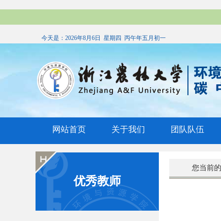
今天是：
2026年8月6日 星期四 丙午年五月初一
网站首页
关于我们
团队队伍
您当前
优秀教师