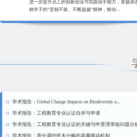
进一步提升员工的创新创业与实践动手能力，发扬浙
林学子的“坚韧不拔、不断超越”精神，推动...
学术报告：Global Change Impacts on Biodiversity a...
学术报告：工程教育专业认证自评与申请
学术报告：工程教育专业认证的关键与申受理审核问题分
学术报告：养分调控死木分解的真菌驱动机制