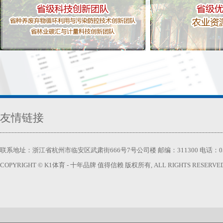
友情链接
联系地址：浙江省杭州市临安区武肃街666号7号公司楼 邮编：311300 电话：0571-63740
COPYRIGHT © K1体育 - 十年品牌 值得信赖 版权所有, ALL RIGHTS RESERVED