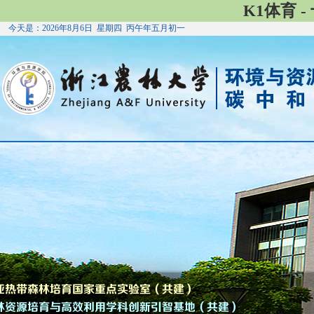
K1体育 
今天是：
2026年8月6日 星期四 丙午年五月初一