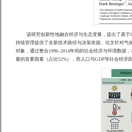
该研究创新性地融合经济与生态变量，提出了基于Co
持续管理提供了全新技术路径与决策依据。论文针对气候
对象，通过整合1996–2014年间的社会经济与环境
量的首要因素（占比52%），而人口与GDP等社会经济