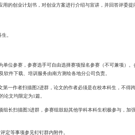
应用的创业计划书，对创业方案进行介绍与宣讲，并回答评委提
科生。
人为单位参赛，参赛选手可自由选择赛项报名参赛（不可兼项）。
及软件下载、培训服务由南方测绘各地分公司负责。
文第一作者扫描图2进群，论文的作者必须是在校本科生，不得
的论文均限定为1篇。
赛项组长扫描图3进群，参赛组鼓励其他学科本科生积极参与，加
绩评定等事项参见钉钉群内附件。