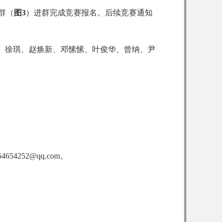
群（
图
3
）进群完成竞赛报名。后续竞赛通知
、徐琪、赵焕新、邓愫愫、叶俊华、曾纳、尹
252@qq.com。