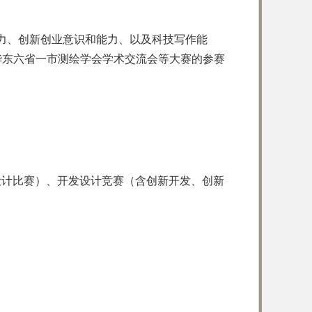
力、创新创业意识和能力、以及科技写作能
、华东六省一市测绘学会学术交流会等大赛的参赛
设计比赛）、开发设计竞赛（含创新开发、创新