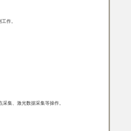
测工作。
点采集、激光数据采集等操作。