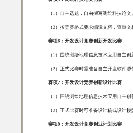
（1）自主选题，自由撰写测绘科技论文
（2）按竞赛格式要求编辑文档，查重文
赛项
6
：开发设计竞赛创新开发比赛
（1）围绕测绘地理信息技术应用自主创
（2）正式比赛时需准备自主开发软件源
赛项
7
：开发设计竞赛创新设计比赛
（1）围绕测绘地理信息技术应用自主创
（2）正式比赛时可准备设计稿或设计模
赛项
8
：开发设计竞赛创业计划比赛