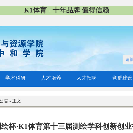
K1体育 - 十年品牌 值得信赖
学术科研
人才培养
人才招聘
党群建设
公告
-
正文
测绘杯·K1体育第十三届测绘学科创新创业