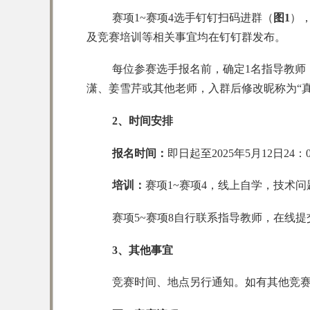
赛项1~赛项4选手钉钉扫码进群（
图
1
）
及竞赛培训等相关事宜均在钉钉群发布。
每位参赛选手报名前，确定1名指导教师
潇、姜雪芹或其他老师，入群后修改昵称为“真
2
、时间安排
报名时间：
即日起至2025年5月12日24：
培训：
赛项1~赛项4，线上自学，技术
赛项5~赛项8自行联系指导教师，在线提交时
3、
其他事宜
竞赛时间、地点另行通知。如有其他竞