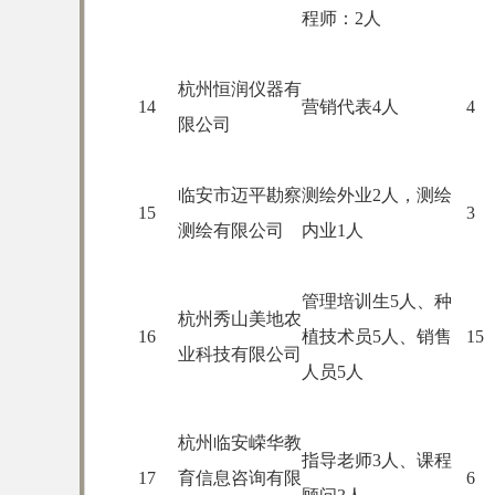
程师：2人
杭州恒润仪器有
14
营销代表4人
4
限公司
临安市迈平勘察
测绘外业2人，测绘
15
3
测绘有限公司
内业1人
管理培训生5人、种
杭州秀山美地农
16
植技术员5人、销售
15
业科技有限公司
人员5人
杭州临安嵘华教
指导老师3人、课程
17
育信息咨询有限
6