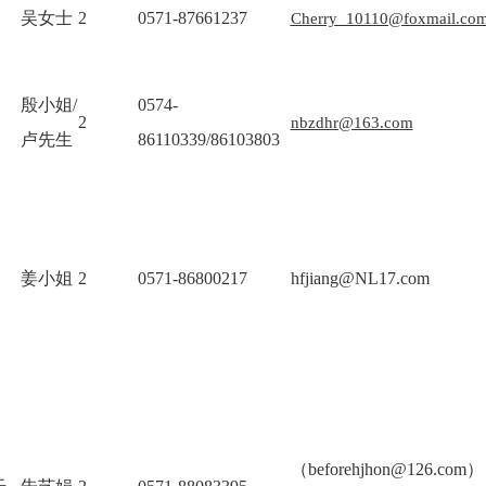
吴女士
2
0571-87661237
Cherry_10110@foxmail.co
殷小姐/
0574-
2
nbzdhr@163.com
卢先生
86110339/86103803
姜小姐
2
0571-86800217
hfjiang@NL17.com
（beforehjhon@126.com）