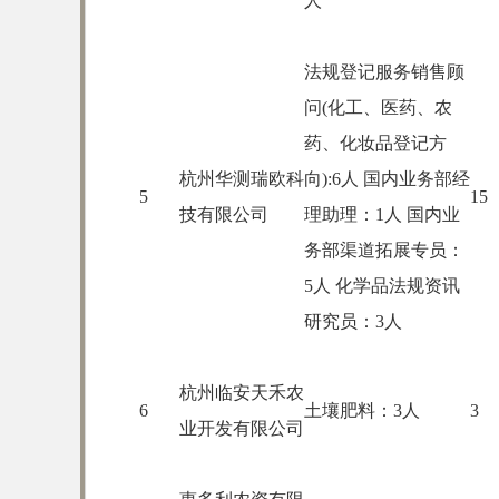
人
法规登记服务销售顾
问(化工、医药、农
药、化妆品登记方
杭州华测瑞欧科
向):6人 国内业务部经
5
15
技有限公司
理助理：1人 国内业
务部渠道拓展专员：
5人 化学品法规资讯
研究员：3人
杭州临安天禾农
6
土壤肥料：3人
3
业开发有限公司