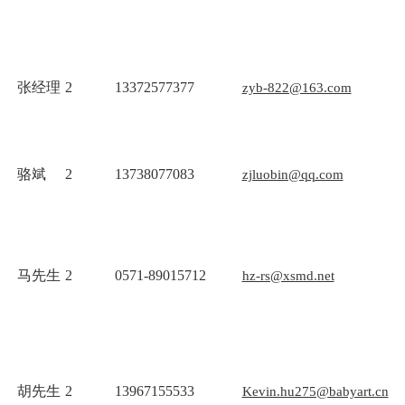
张经理
2
13372577377
zyb-822@163.com
骆斌
2
13738077083
zjluobin@qq.com
马先生
2
0571-89015712
hz-rs@xsmd.net
胡先生
2
13967155533
Kevin.hu275@babyart.cn