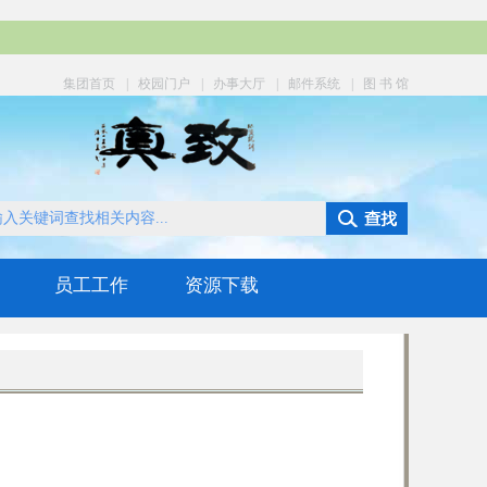
集团首页
|
校园门户
|
办事大厅
|
邮件系统
|
图 书 馆
员工工作
资源下载