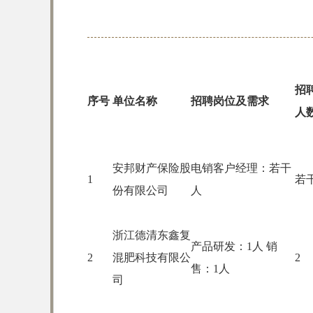
招
序号
单位名称
招聘岗位及需求
人
安邦财产保险股
电销客户经理：若干
1
若
份有限公司
人
浙江德清东鑫复
产品研发：1人 销
2
混肥科技有限公
2
售：1人
司