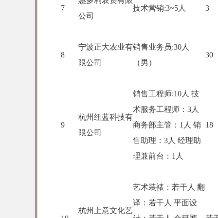
惠多利农资有限
7
技术营销:3~5人
3
公司
宁波正大农业有
销售业务员:30人
8
30
限公司
（男）
销售工程师:10人 技
术服务工程师：3人
杭州纽蓝科技有
9
商务部主管：1人 销
18
限公司
售助理：3人 经理助
理兼前台：1人
艺术装裱：若干人 翻
译：若干人 平面设
杭州上意文化艺