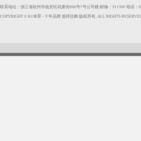
联系地址：浙江省杭州市临安区武肃街666号7号公司楼 邮编：311300 电话：0571-63740
COPYRIGHT © K1体育 - 十年品牌 值得信赖 版权所有, ALL RIGHTS RESERVED