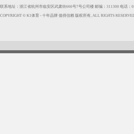
联系地址：浙江省杭州市临安区武肃街666号7号公司楼 邮编：311300 电话：0571-63740
COPYRIGHT © K1体育 - 十年品牌 值得信赖 版权所有, ALL RIGHTS RESERVED