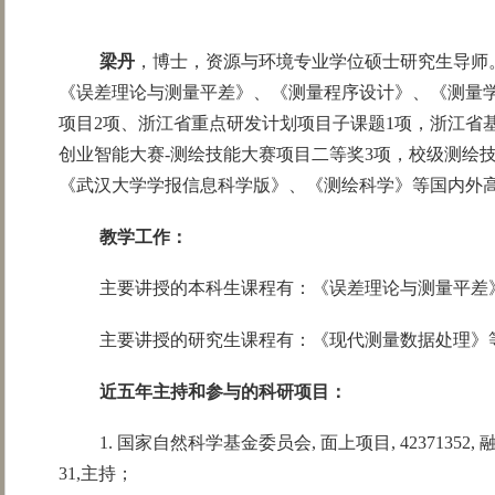
梁丹
，博士，资源与环境专业学位硕士研究生导师
《误差理论与测量平差》、《测量程序设计》、《测量学
项目2项、浙江省重点研发计划项目子课题1项，浙江省
创业智能大赛-测绘技能大赛项目二等奖3项，校级测绘技能大赛一等奖10余项。在《
《武汉大学学报信息科学版》、《测绘科学》等国内外高
教学工作：
主要讲授的本科生课程有：《误差理论与测量平差
主要讲授的研究生课程有：《现代测量数据处理》
近五年主持和参与的科研项目：
1. 国家自然科学基金委员会, 面上项目, 42371352
31,主持；