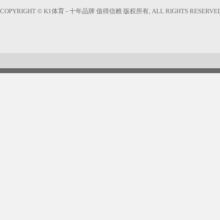
COPYRIGHT © K1体育 - 十年品牌 值得信赖 版权所有, ALL RIGHTS RESERVED