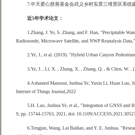
7.中天爱心慈善基金会武义乡村实景三维景区系统
近5年学术论文：
1.Zhang, J. Ye, S. Zhang, and F. Han, "Precipitable Wa
Radiosonde, Microwave Satellite, and NWP Reanalysis Data," J
2.Ye, J., et al. (2019). "Hybrid Urban Canyon Pedes
3.Ye, J. , Li, X. , Zhang, X. , Zhang, Q. , & Chen, W. . 
4.Ashamed Mansour, Junhua Ye, Yaxin Li, Huan Luo, J
Internet of Things Journal,2022
5.H. Luo, Junhua Ye, et al., "Integration of GNSS and 
9, pp. 15744-15763, 2021, doi: 10.1109/ACCESS.2021.3052
6.Tengjun, Wang, Lai Bailian, and Y. E. Junhua. "Resear