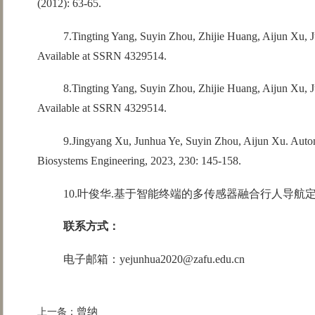
(2012): 63-65.
7.Tingting Yang, Suyin Zhou, Zhijie Huang, Aijun Xu, J
Available at SSRN 4329514.
8.Tingting Yang, Suyin Zhou, Zhijie Huang, Aijun Xu, J
Available at SSRN 4329514.
9.Jingyang Xu, Junhua Ye, Suyin Zhou, Aijun Xu. Auto
Biosystems Engineering, 2023, 230: 145-158.
10.叶俊华.基于智能终端的多传感器融合行人导航定位算法研究[
联系方式：
电子邮箱：yejunhua2020@zafu.edu.cn
曾纳
上一条：