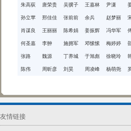
朱高荻
唐荣贵
吴骥子
​王嘉林
尹潇
孙立苹
邢佳佳
张前前
余兵
赵梦丽
肖谋良
王丽丽
陈希娟
​姜振辉
冯华军
何圣嘉
李翀
施拥军
邓愫愫
梅婷婷
张路
魏源
丁养城
​于旭彪
徐晓玲
陈伟
周昕彦
刘昊
周凌峰
杨萌尧
友情链接