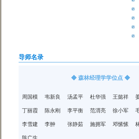
导师名录
◆ 森林经理学学位点 ◆
周国模
韦新良
汤孟平
杜华强
王懿祥
丁丽霞
陈永刚
李平衡
范渭亮
徐小军
李雪建
李翀
张静茹
施拥军
邓愫愫
陈广生