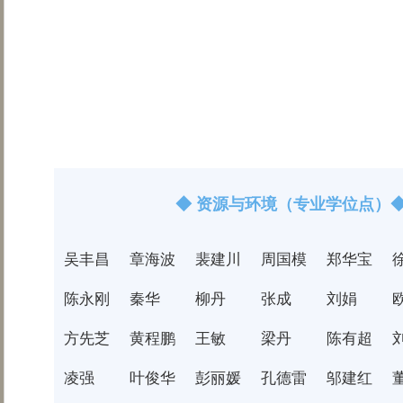
◆ 资源与环境（专业学位点）
吴丰昌
章海波
裴建川
周国模
郑华宝
陈永刚
秦华
柳丹
张成
刘娟
方先芝
黄程鹏
王敏
梁丹
陈有超
凌强
叶俊华
彭丽媛
孔德雷
邬建红