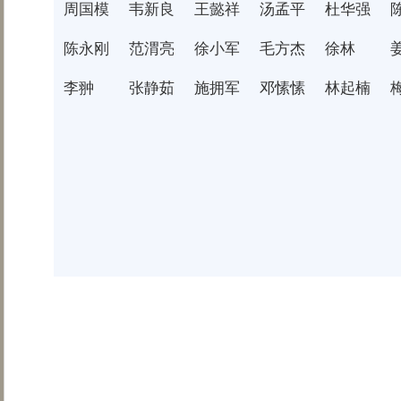
周国模
韦新良
王懿祥
汤孟平
杜华强
陈永刚
范渭亮
徐小军
毛方杰
徐林
李翀
张静茹
施拥军
邓愫愫
林起楠